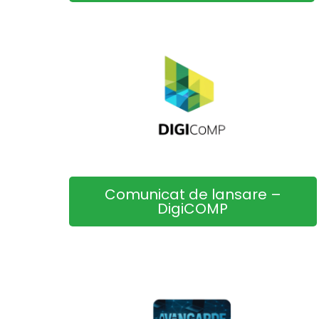
Comunicat de lansare –
DigiCOMP