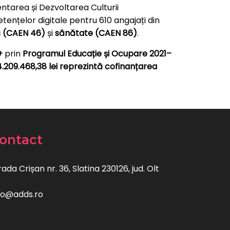
ntarea și Dezvoltarea Culturii
tențelor digitale pentru 610 angajați din
os (CAEN 46)
și
sănătate (CAEN 86)
.
+
prin
Programul Educație și Ocupare 2021–
4.209.468,38 lei reprezintă cofinanțarea
ontact
rada Crișan nr. 36, Slatina 230126, jud. Olt
fo@adds.ro