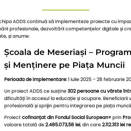
echipa ADDS continuă să implementeze proiecte cu impact 
rii profesionale, dezvoltării competențelor digitale și cre
te, și anume:
Școala de Meseriași – Program
și Menținere pe Piața Muncii
Perioada de implementare:
1 iulie 2025 – 28 februarie 2
Un proiect ADDS ce susține
302 persoane cu vârste între
dificultăți în accesul la educație și ocupare. Beneficiari
profesională și sprijin pentru integrarea pe piața muncii
Proiect
cofinanțat din Fondul Social European+
prin
Pro
valoare totală de
2.485.073,58 lei
, din care
2.112.313 lei