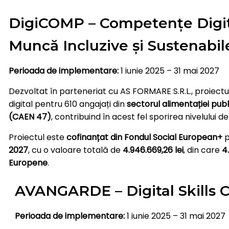
DigiCOMP – Competențe Digit
Muncă Incluzive și Sustenabil
Perioada de implementare:
1 iunie 2025 – 31 mai 2027
Dezvoltat în parteneriat cu AS FORMARE S.R.L., proiect
digital pentru 610 angajați din
sectorul alimentației pub
(CAEN 47)
, contribuind în acest fel sporirea nivelului 
Proiectul este
cofinanțat din Fondul Social European+
p
2027
, cu o valoare totală de
4.946.669,26 lei
, din care
4
Europene
.
AVANGARDE – Digital Skills 
Perioada de implementare:
1 iunie 2025 – 31 mai 2027