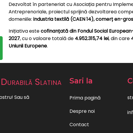
Dezvoltat în parteneriat cu Asociația pentru Impleme
Antreprenoriale, proiectul sprijină dezvoltarea compe
domeniile:
industria textilă (CAEN 14), comerț en-gr
Inițiativa este
cofinanțată din Fondul Social European
2027
, cu o valoare totală de
4.952.315,74 lei
, din care
Uniunii Europene
.
 Durabilă Slatina
Sari la
C
ostru! Sau să
st
Prima pagină
Despre noi
in
Contact